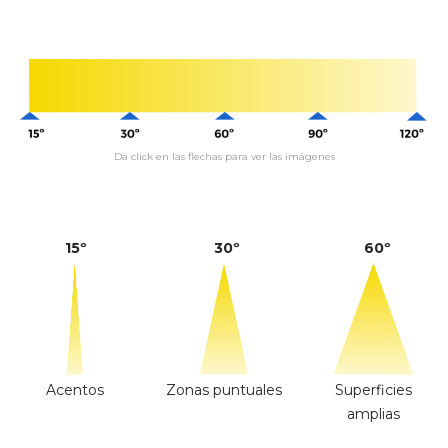
Da click en las flechas para ver las imágenes
15º
30º
60º
Acentos
Zonas puntuales
Superficies
amplias